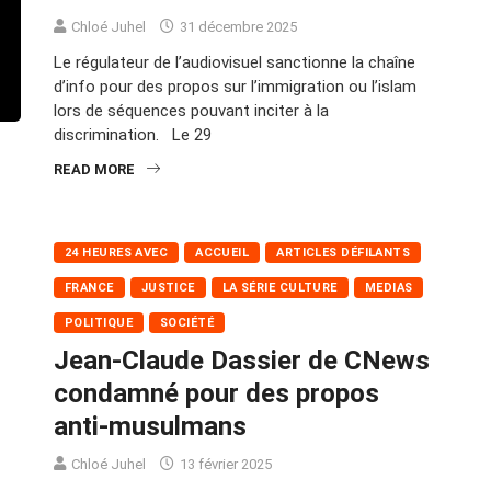
Chloé Juhel
31 décembre 2025
Le régulateur de l’audiovisuel sanctionne la chaîne
d’info pour des propos sur l’immigration ou l’islam
lors de séquences pouvant inciter à la
discrimination. Le 29
READ MORE
24 HEURES AVEC
ACCUEIL
ARTICLES DÉFILANTS
FRANCE
JUSTICE
LA SÉRIE CULTURE
MEDIAS
POLITIQUE
SOCIÉTÉ
Jean-Claude Dassier de CNews
condamné pour des propos
anti-musulmans
Chloé Juhel
13 février 2025