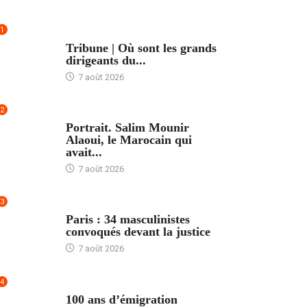
1
ACCUEIL
Tribune | Où sont les grands
dirigeants du...
7 août 2026
2
ACCUEIL
Portrait. Salim Mounir
Alaoui, le Marocain qui
avait...
7 août 2026
3
ACCUEIL
Paris : 34 masculinistes
convoqués devant la justice
7 août 2026
4
ACCUEIL
100 ans d’émigration