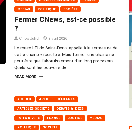
MEDIAS
POLITIQUE
SOCIÉTÉ
Fermer CNews, est-ce possible
?
Chloé Juhel
8 avril 2026
Le maire LFI de Saint-Denis appelle à la fermeture de
cette chaîne « raciste ». Mais fermer une chaîne ne
peut être que l’aboutissement d’un long processus.
Quels sont les pouvoirs de
READ MORE
ACCUEIL
ARTICLES DÉFILANTS
ARTICLES SOCIÉTÉ
DÉBATS & IDÉES
FAITS DIVERS
FRANCE
JUSTICE
MEDIAS
POLITIQUE
SOCIÉTÉ