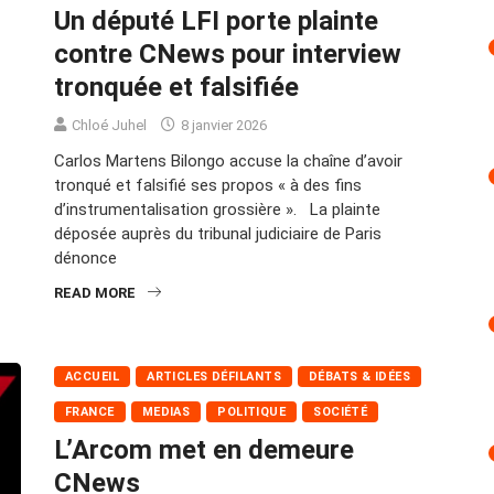
Un député LFI porte plainte
contre CNews pour interview
tronquée et falsifiée
Chloé Juhel
8 janvier 2026
Carlos Martens Bilongo accuse la chaîne d’avoir
tronqué et falsifié ses propos « à des fins
d’instrumentalisation grossière ». La plainte
déposée auprès du tribunal judiciaire de Paris
dénonce
READ MORE
ACCUEIL
ARTICLES DÉFILANTS
DÉBATS & IDÉES
FRANCE
MEDIAS
POLITIQUE
SOCIÉTÉ
L’Arcom met en demeure
CNews