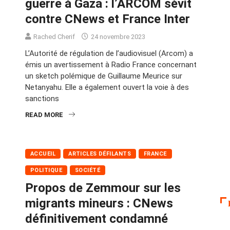
guerre à Gaza : l’ARCOM sévit
contre CNews et France Inter
Rached Cherif
24 novembre 2023
L’Autorité de régulation de l’audiovisuel (Arcom) a
émis un avertissement à Radio France concernant
un sketch polémique de Guillaume Meurice sur
Netanyahu. Elle a également ouvert la voie à des
sanctions
READ MORE
ACCUEIL
ARTICLES DÉFILANTS
FRANCE
POLITIQUE
SOCIÉTÉ
Propos de Zemmour sur les
migrants mineurs : CNews
définitivement condamné