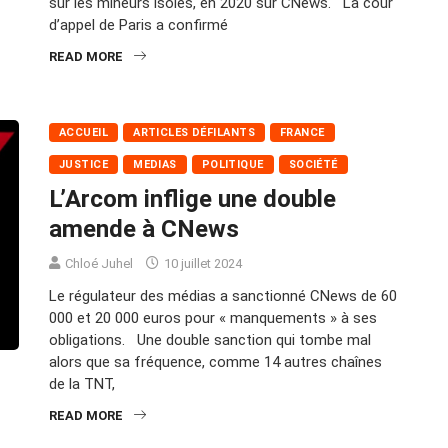
sur les mineurs isolés, en 2020 sur CNews. La cour
d’appel de Paris a confirmé
READ MORE
ACCUEIL
ARTICLES DÉFILANTS
FRANCE
JUSTICE
MEDIAS
POLITIQUE
SOCIÉTÉ
L’Arcom inflige une double
amende à CNews
Chloé Juhel
10 juillet 2024
Le régulateur des médias a sanctionné CNews de 60
000 et 20 000 euros pour « manquements » à ses
obligations. Une double sanction qui tombe mal
alors que sa fréquence, comme 14 autres chaînes
de la TNT,
READ MORE