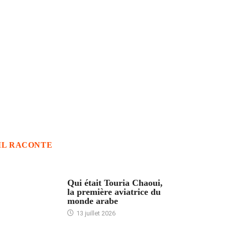
IL RACONTE
ARTICLES CULTURE
Qui était Touria Chaoui,
la première aviatrice du
monde arabe
13 juillet 2026