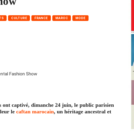
Show
TS
CULTURE
FRANCE
MAROC
MODE
ont captivé, dimanche 24 juin, le public parisien
leur le
caftan marocain
, un héritage ancestral et