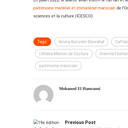
patrimoine matériel et immatériel marocain
de l’O
sciences et la culture (ICESCO).
Tags:
Amina Benzekri Benrahal
Caftan
L’Altière Maison de Couture
Oriental Fashi
patrimoine marocain
Mohamed El Hamraoui
Previous Post