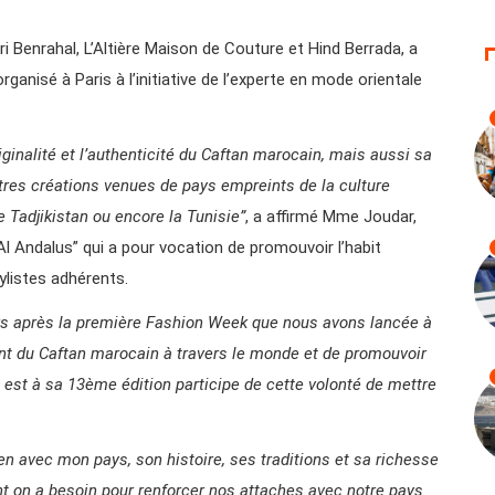
i Benrahal, L’Altière Maison de Couture et Hind Berrada, a
rganisé à Paris à l’initiative de l’experte en mode orientale
originalité et l’authenticité du Caftan marocain, mais aussi sa
tres créations venues de pays empreints de la culture
 Tadjikistan ou encore la Tunisie”
, a affirmé Mme Joudar,
’Al Andalus” qui a pour vocation de promouvoir l’habit
ylistes adhérents.
urs après la première Fashion Week que nous avons lancée à
ent du Caftan marocain à travers le monde et de promouvoir
n est à sa 13ème édition participe de cette volonté de mettre
en avec mon pays, son histoire, ses traditions et sa richesse
t on a besoin pour renforcer nos attaches avec notre pays