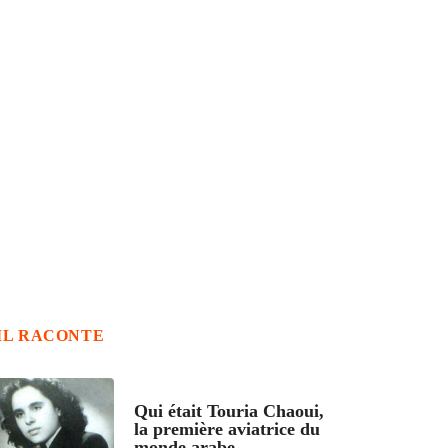
IL RACONTE
ARTICLES CULTURE
Qui était Touria Chaoui,
la première aviatrice du
monde arabe