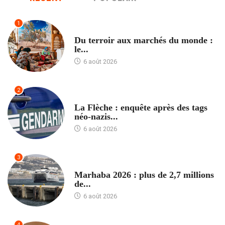
1
ACCUEIL
Du terroir aux marchés du monde :
le...
6 août 2026
2
ACCUEIL
La Flèche : enquête après des tags
néo-nazis...
6 août 2026
3
ACCUEIL
Marhaba 2026 : plus de 2,7 millions
de...
6 août 2026
4