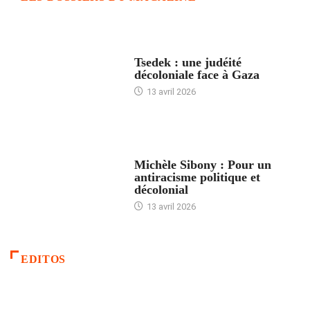
FRANCE
Tsedek : une judéité
décoloniale face à Gaza
13 avril 2026
FEMMES
Michèle Sibony : Pour un
antiracisme politique et
décolonial
13 avril 2026
EDITOS