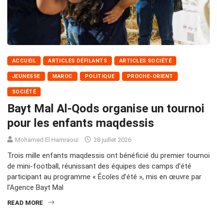
ACCUEIL
ARTICLES DÉFILANTS
ARTICLES SOCIÉTÉ
JEUNESSE
MAROC
POLITIQUE
PROCHE-ORIENT
SOCIÉTÉ
Bayt Mal Al-Qods organise un tournoi
pour les enfants maqdessis
Mohamed El Hamraoui
28 juillet 2026
Trois mille enfants maqdessis ont bénéficié du premier tournoi
de mini-football, réunissant des équipes des camps d’été
participant au programme « Écoles d’été », mis en œuvre par
l’Agence Bayt Mal
READ MORE