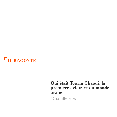
IL RACONTE
ARTICLES CULTURE
Qui était Touria Chaoui, la
première aviatrice du monde
arabe
13 juillet 2026