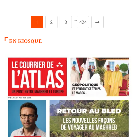
…
1
2
3
424
EN KIOSQUE