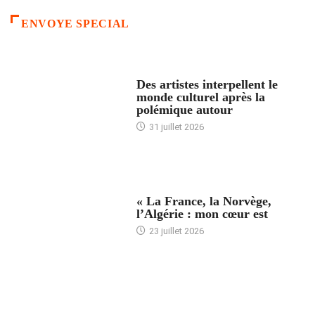
ENVOYE SPECIAL
ACCUEIL
Des artistes interpellent le
monde culturel après la
polémique autour
31 juillet 2026
ACCUEIL
« La France, la Norvège,
l’Algérie : mon cœur est
23 juillet 2026