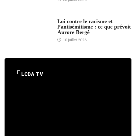
ARTICLES DÉFILANTS
Loi contre le racisme et
l’antisémitisme : ce que prévoit
Aurore Bergé
10 juillet 2026
LCDA TV