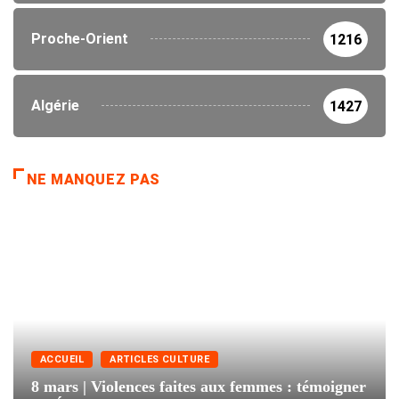
Proche-Orient
1216
Algérie
1427
NE MANQUEZ PAS
ACCUEIL
ARTICLES CULTURE
8 mars | Violences faites aux femmes : témoigner