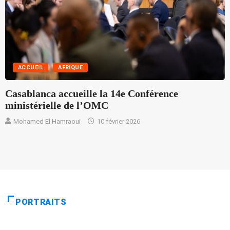
ACCUEIL
AFRIQUE
Casablanca accueille la 14e Conférence
T
ministérielle de l’OMC
v
c
Mohamed El Hamraoui
10 février 2026
F
PORTRAITS