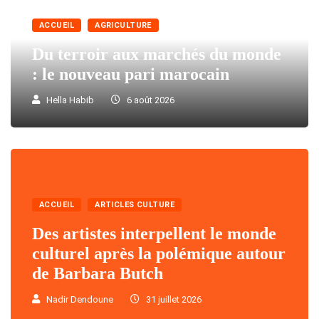
ACCUEIL
AGRICULTURE
Du terroir aux marchés du monde
: le nouveau pari marocain
Hella Habib
6 août 2026
ACCUEIL
ARTICLES CULTURE
Des artistes interpellent le monde
culturel après la polémique autour
de Barbara Butch
Nadir Dendoune
31 juillet 2026