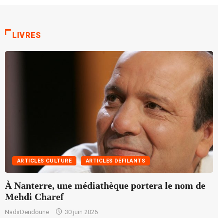
LIVRES
ARTICLES CULTURE
ARTICLES DÉFILANTS
À Nanterre, une médiathèque portera le nom de
U
Mehdi Charef
NadirDendoune
30 juin 2026
F