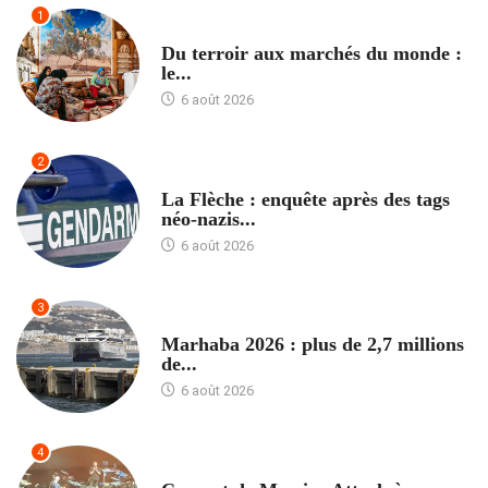
1
ACCUEIL
Du terroir aux marchés du monde :
le...
6 août 2026
2
ACCUEIL
La Flèche : enquête après des tags
néo-nazis...
6 août 2026
3
ACCUEIL
Marhaba 2026 : plus de 2,7 millions
de...
6 août 2026
4
ACCUEIL