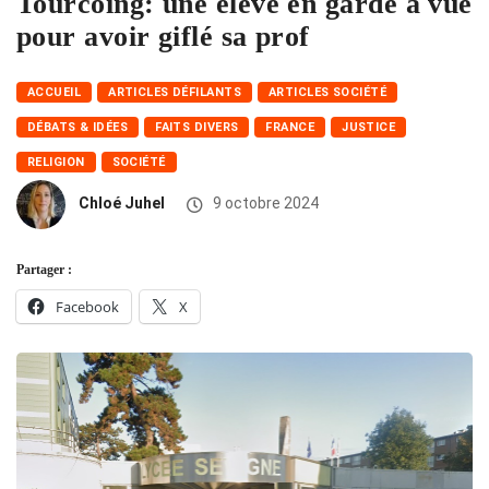
Tourcoing: une élève en garde à vue
pour avoir giflé sa prof
ACCUEIL
ARTICLES DÉFILANTS
ARTICLES SOCIÉTÉ
DÉBATS & IDÉES
FAITS DIVERS
FRANCE
JUSTICE
RELIGION
SOCIÉTÉ
Chloé Juhel
9 octobre 2024
Partager :
Facebook
X