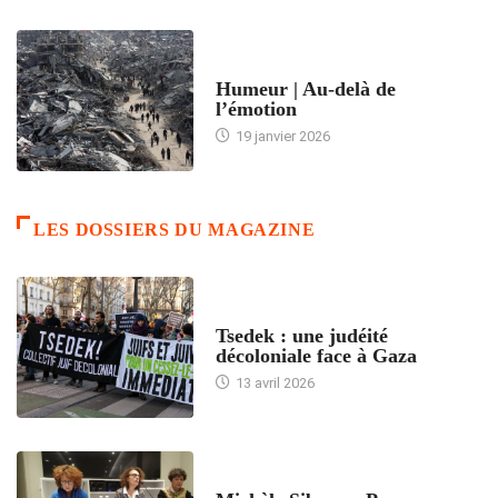
ACCUEIL
Humeur | Au-delà de
l’émotion
19 janvier 2026
LES DOSSIERS DU MAGAZINE
FRANCE
Tsedek : une judéité
décoloniale face à Gaza
13 avril 2026
FEMMES