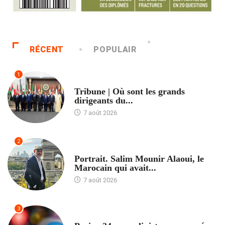
RÉCENT
POPULAIR
1
ACCUEIL
Tribune | Où sont les grands
dirigeants du...
7 août 2026
2
ACCUEIL
Portrait. Salim Mounir Alaoui, le
Marocain qui avait...
7 août 2026
3
ACCUEIL