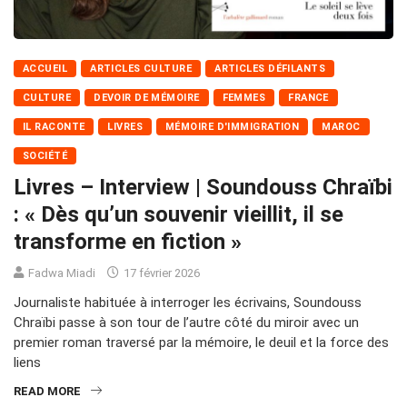
ACCUEIL
ARTICLES CULTURE
ARTICLES DÉFILANTS
CULTURE
DEVOIR DE MÉMOIRE
FEMMES
FRANCE
IL RACONTE
LIVRES
MÉMOIRE D'IMMIGRATION
MAROC
SOCIÉTÉ
Livres – Interview | Soundouss Chraïbi
: « Dès qu’un souvenir vieillit, il se
transforme en fiction »
Fadwa Miadi
17 février 2026
Journaliste habituée à interroger les écrivains, Soundouss
Chraïbi passe à son tour de l’autre côté du miroir avec un
premier roman traversé par la mémoire, le deuil et la force des
liens
READ MORE