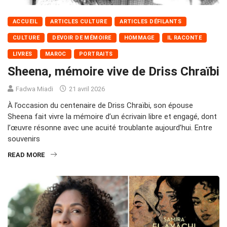
ACCUEIL
ARTICLES CULTURE
ARTICLES DÉFILANTS
CULTURE
DEVOIR DE MÉMOIRE
HOMMAGE
IL RACONTE
LIVRES
MAROC
PORTRAITS
Sheena, mémoire vive de Driss Chraïbi
Fadwa Miadi
21 avril 2026
À l’occasion du centenaire de Driss Chraïbi, son épouse
Sheena fait vivre la mémoire d’un écrivain libre et engagé, dont
l’œuvre résonne avec une acuité troublante aujourd’hui. Entre
souvenirs
READ MORE