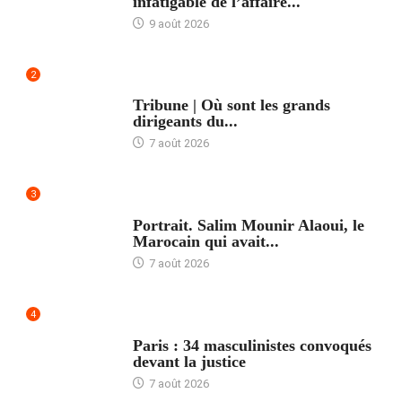
infatigable de l’affaire...
9 août 2026
2
ACCUEIL
Tribune | Où sont les grands
dirigeants du...
7 août 2026
3
ACCUEIL
Portrait. Salim Mounir Alaoui, le
Marocain qui avait...
7 août 2026
4
ACCUEIL
Paris : 34 masculinistes convoqués
devant la justice
7 août 2026