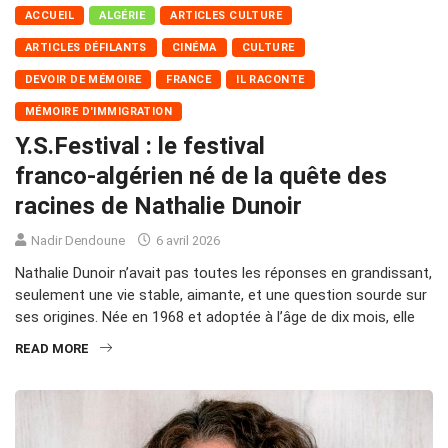
ACCUEIL
ALGÉRIE
ARTICLES CULTURE
ARTICLES DÉFILANTS
CINÉMA
CULTURE
DEVOIR DE MÉMOIRE
FRANCE
IL RACONTE
MÉMOIRE D'IMMIGRATION
Y.S.Festival : le festival
franco‑algérien né de la quête des
racines de Nathalie Dunoir
Nadir Dendoune
6 avril 2026
Nathalie Dunoir n’avait pas toutes les réponses en grandissant,
seulement une vie stable, aimante, et une question sourde sur
ses origines. Née en 1968 et adoptée à l’âge de dix mois, elle
READ MORE