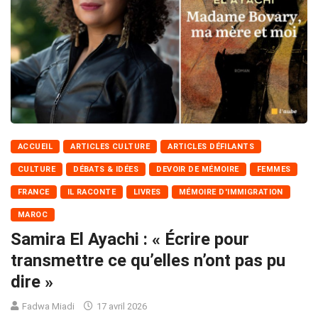
ACCUEIL
ARTICLES CULTURE
ARTICLES DÉFILANTS
CULTURE
DÉBATS & IDÉES
DEVOIR DE MÉMOIRE
FEMMES
FRANCE
IL RACONTE
LIVRES
MÉMOIRE D'IMMIGRATION
MAROC
Samira El Ayachi : « Écrire pour
transmettre ce qu’elles n’ont pas pu
dire »
Fadwa Miadi
17 avril 2026