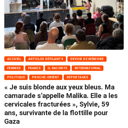
ACCUEIL
ARTICLES DÉFILANTS
DEVOIR DE MÉMOIRE
FEMMES
FRANCE
IL RACONTE
INTERNATIONAL
POLITIQUE
PROCHE-ORIENT
REPORTAGES
« Je suis blonde aux yeux bleus. Ma
camarade s’appelle Malika. Elle a les
cervicales fracturées », Sylvie, 59
ans, survivante de la flottille pour
Gaza