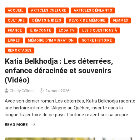
ACCUEIL
ARTICLES CULTURE
ARTICLES DÉFILANTS
CULTURE
DÉBATS & IDÉES
DEVOIR DE MÉMOIRE
FEMMES
FRANCE
IL RACONTE
LCDA TV
LES 3 QUESTIONS À
LIVRES
MÉMOIRE D'IMMIGRATION
NOTRE HISTOIRE
REPORTAGES
Katia Belkhodja : Les déterrées,
enfance déracinée et souvenirs
(Vidéo)
Charly Célinain
24 mars 2026
Avec son dernier roman Les déterrées, Katia Belkhodja raconte
une histoire intime de l’Algérie au Québec, inscrite dans la
longue trajectoire de ce pays. L’autrice revient sur sa propre
READ MORE