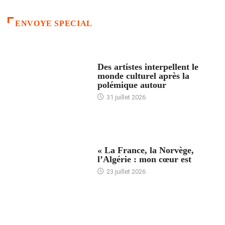
ENVOYE SPECIAL
ACCUEIL
Des artistes interpellent le
monde culturel après la
polémique autour
31 juillet 2026
ACCUEIL
« La France, la Norvège,
l’Algérie : mon cœur est
23 juillet 2026