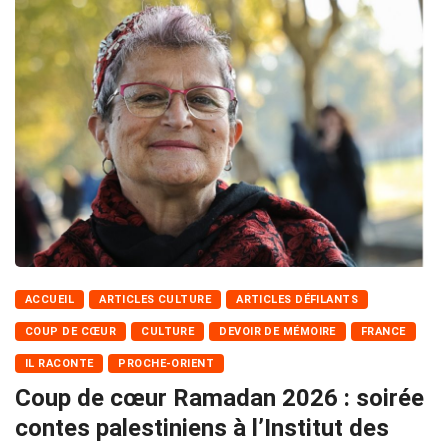
ACCUEIL
ARTICLES CULTURE
ARTICLES DÉFILANTS
COUP DE CŒUR
CULTURE
DEVOIR DE MÉMOIRE
FRANCE
IL RACONTE
PROCHE-ORIENT
Coup de cœur Ramadan 2026 : soirée
contes palestiniens à l’Institut des