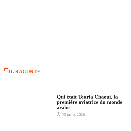
IL RACONTE
ARTICLES CULTURE
Qui était Touria Chaoui, la
première aviatrice du monde
arabe
13 juillet 2026