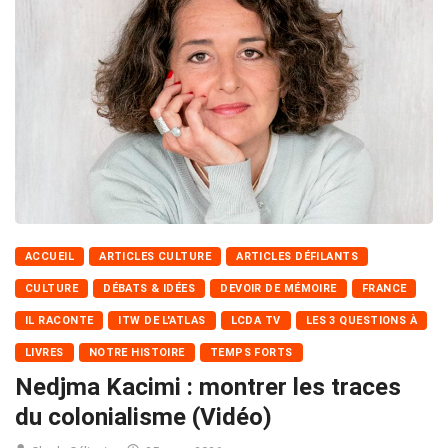
ACCUEIL
ARTICLES CULTURE
ARTICLES DÉFILANTS
CULTURE
DÉBATS & IDÉES
DEVOIR DE MÉMOIRE
FRANCE
IL RACONTE
ITW DE L'ATLAS
LCDA TV
LES 3 QUESTIONS À
LIVRES
NOTRE HISTOIRE
TEMPS FORTS
Nedjma Kacimi : montrer les traces
du colonialisme (Vidéo)