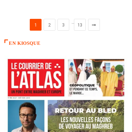
…
1
2
3
13
EN KIOSQUE