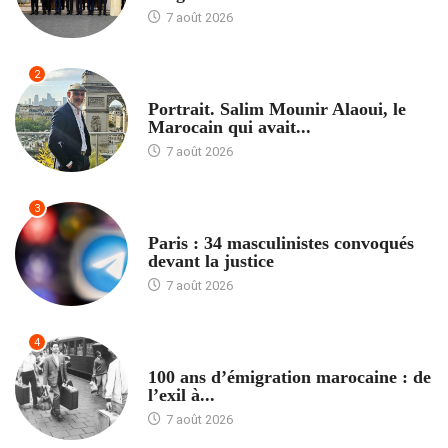
7 août 2026
2
ACCUEIL
Portrait. Salim Mounir Alaoui, le
Marocain qui avait...
7 août 2026
3
ACCUEIL
Paris : 34 masculinistes convoqués
devant la justice
7 août 2026
4
ACCUEIL
100 ans d’émigration marocaine : de
l’exil à...
7 août 2026