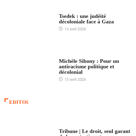
FRANCE
Tsedek : une judéité
décoloniale face à Gaza
13 avril 2026
FEMMES
Michèle Sibony : Pour un
antiracisme politique et
décolonial
13 avril 2026
EDITOS
ACCUEIL
Tribune | Le droit, seul garant