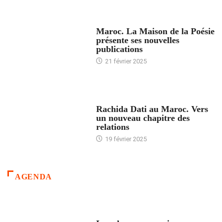
ACCUEIL
Maroc. La Maison de la Poésie
présente ses nouvelles
publications
21 février 2025
24 HEURES AVEC
Rachida Dati au Maroc. Vers
un nouveau chapitre des
relations
19 février 2025
AGENDA
ACCUEIL