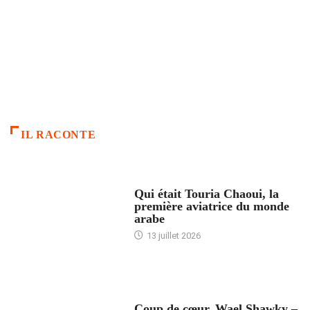
IL RACONTE
ARTICLES CULTURE
Qui était Touria Chaoui, la
première aviatrice du monde
arabe
13 juillet 2026
ACCUEIL
Coup de cœur. Wael Shawky –