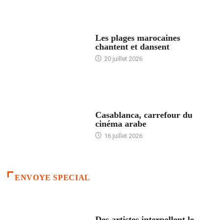
ACCUEIL
Les plages marocaines
chantent et dansent
20 juillet 2026
ACCUEIL
Casablanca, carrefour du
cinéma arabe
16 juillet 2026
ENVOYE SPECIAL
ACCUEIL
Des artistes interpellent le