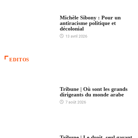
FEMMES
Michèle Sibony : Pour un
antiracisme politique et
décolonial
13 avril 2026
EDITOS
ACCUEIL
Tribune | Où sont les grands
dirigeants du monde arabe
7 août 2026
ACCUEIL
Tribune | Le droit, seul garant