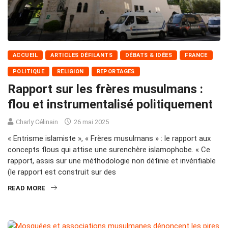
ACCUEIL
ARTICLES DÉFILANTS
DÉBATS & IDÉES
FRANCE
POLITIQUE
RELIGION
REPORTAGES
Rapport sur les frères musulmans :
flou et instrumentalisé politiquement
Charly Célinain
26 mai 2025
« Entrisme islamiste », « Frères musulmans » : le rapport aux
concepts flous qui attise une surenchère islamophobe. « Ce
rapport, assis sur une méthodologie non définie et invérifiable
(le rapport est construit sur des
READ MORE