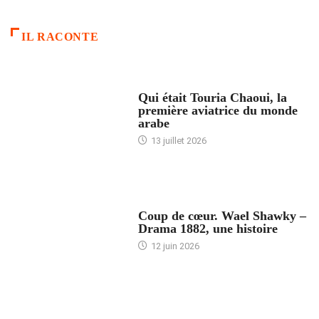
IL RACONTE
ARTICLES CULTURE
Qui était Touria Chaoui, la
première aviatrice du monde
arabe
13 juillet 2026
ACCUEIL
Coup de cœur. Wael Shawky –
Drama 1882, une histoire
12 juin 2026