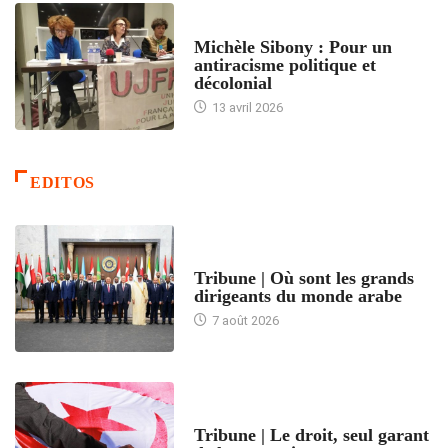
FEMMES
Michèle Sibony : Pour un
antiracisme politique et
décolonial
13 avril 2026
EDITOS
ACCUEIL
Tribune | Où sont les grands
dirigeants du monde arabe
7 août 2026
ACCUEIL
Tribune | Le droit, seul garant