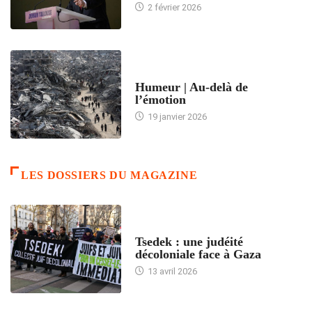
2 février 2026
ACCUEIL
Humeur | Au-delà de
l’émotion
19 janvier 2026
LES DOSSIERS DU MAGAZINE
FRANCE
Tsedek : une judéité
décoloniale face à Gaza
13 avril 2026