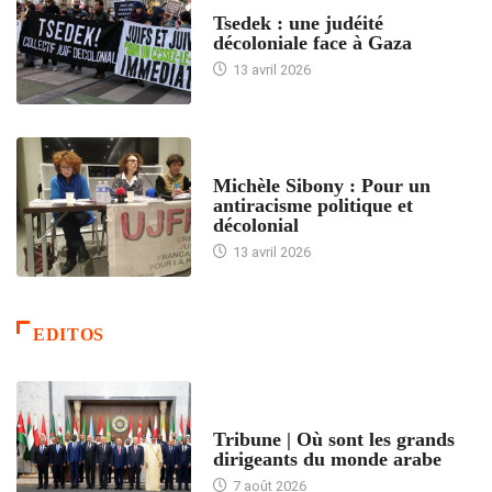
FRANCE
Tsedek : une judéité
décoloniale face à Gaza
13 avril 2026
FEMMES
Michèle Sibony : Pour un
antiracisme politique et
décolonial
13 avril 2026
EDITOS
ACCUEIL
Tribune | Où sont les grands
dirigeants du monde arabe
7 août 2026