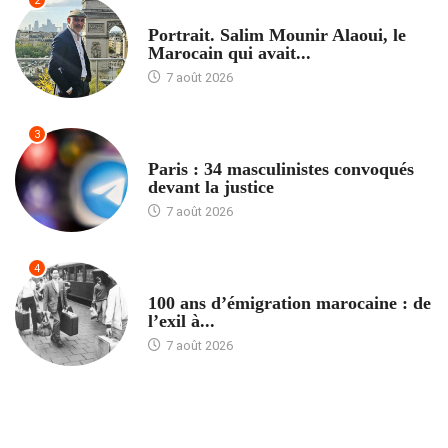
2
ACCUEIL
Portrait. Salim Mounir Alaoui, le
Marocain qui avait...
7 août 2026
3
ACCUEIL
Paris : 34 masculinistes convoqués
devant la justice
7 août 2026
4
ACCUEIL
100 ans d’émigration marocaine : de
l’exil à...
7 août 2026