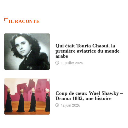
IL RACONTE
ARTICLES CULTURE
Qui était Touria Chaoui, la
première aviatrice du monde
arabe
13 juillet 2026
ACCUEIL
Coup de cœur. Wael Shawky –
Drama 1882, une histoire
12 juin 2026