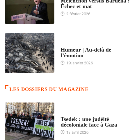
Mélenchon versus Bardella :
Échec et mat
2 février 2026
ACCUEIL
Humeur | Au-delà de
l’émotion
19 janvier 2026
LES DOSSIERS DU MAGAZINE
FRANCE
Tsedek : une judéité
décoloniale face à Gaza
13 avril 2026