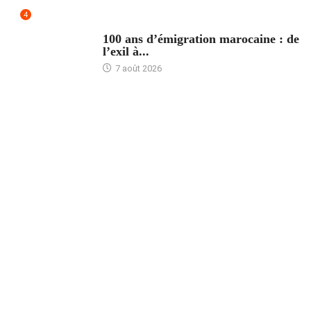
4
ACCUEIL
100 ans d’émigration marocaine : de
l’exil à...
7 août 2026