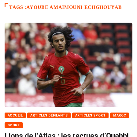
TAGS :AYOUBE AMAIMOUNI-ECHGHOUYAB
ACCUEIL
ARTICLES DÉFILANTS
ARTICLES SPORT
MAROC
SPORT
Lions de l’Atlas : les recrues d’Ouahbi