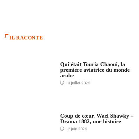
IL RACONTE
ARTICLES CULTURE
Qui était Touria Chaoui, la
première aviatrice du monde
arabe
13 juillet 2026
ACCUEIL
Coup de cœur. Wael Shawky –
Drama 1882, une histoire
12 juin 2026