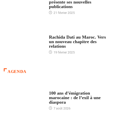
présente ses nouvelles
publications
21 février 2025
24 HEURES AVEC
Rachida Dati au Maroc. Vers
un nouveau chapitre des
relations
19 février 2025
AGENDA
ACCUEIL
100 ans d’émigration
marocaine : de l’exil à une
diaspora
7 août 2026