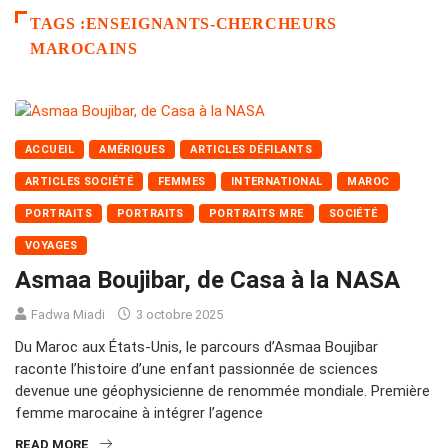
TAGS :ENSEIGNANTS-CHERCHEURS
MAROCAINS
ACCUEIL
AMÉRIQUES
ARTICLES DÉFILANTS
ARTICLES SOCIÉTÉ
FEMMES
INTERNATIONAL
MAROC
PORTRAITS
PORTRAITS
PORTRAITS MRE
SOCIÉTÉ
VOYAGES
Asmaa Boujibar, de Casa à la NASA
Fadwa Miadi
3 octobre 2025
Du Maroc aux États-Unis, le parcours d’Asmaa Boujibar
raconte l’histoire d’une enfant passionnée de sciences
devenue une géophysicienne de renommée mondiale. Première
femme marocaine à intégrer l’agence
READ MORE