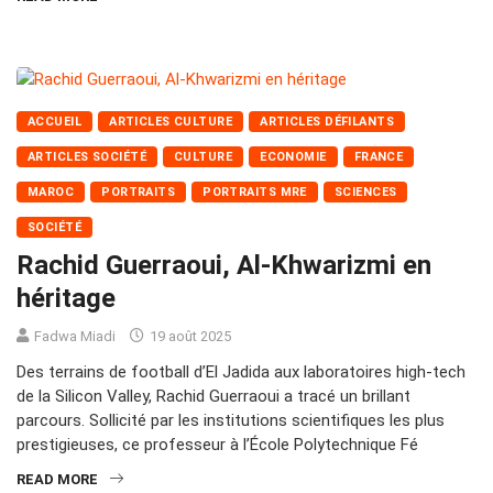
ACCUEIL
ARTICLES CULTURE
ARTICLES DÉFILANTS
ARTICLES SOCIÉTÉ
CULTURE
ECONOMIE
FRANCE
MAROC
PORTRAITS
PORTRAITS MRE
SCIENCES
SOCIÉTÉ
Rachid Guerraoui, Al-Khwarizmi en
héritage
Fadwa Miadi
19 août 2025
Des terrains de football d’El Jadida aux laboratoires high-tech
de la Silicon Valley, Rachid Guerraoui a tracé un brillant
parcours. Sollicité par les institutions scientifiques les plus
prestigieuses, ce professeur à l’École Polytechnique Fé
READ MORE