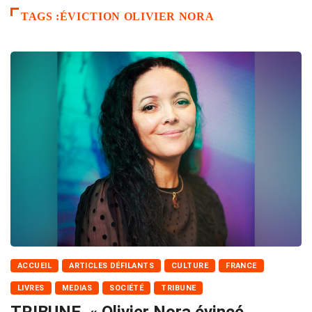
TAGS :ÉVICTION OLIVIER NORA
ACCUEIL
ARTICLES DÉFILANTS
CULTURE
FRANCE
LIVRES
MEDIAS
SOCIÉTÉ
TRIBUNE