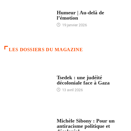
ACCUEIL
Humeur | Au-delà de
l’émotion
19 janvier 2026
LES DOSSIERS DU MAGAZINE
FRANCE
Tsedek : une judéité
décoloniale face à Gaza
13 avril 2026
FEMMES
Michèle Sibony : Pour un
antiracisme politique et