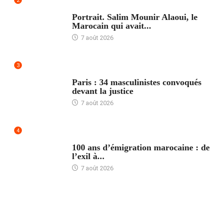
2
ACCUEIL
Portrait. Salim Mounir Alaoui, le
Marocain qui avait...
7 août 2026
3
ACCUEIL
Paris : 34 masculinistes convoqués
devant la justice
7 août 2026
4
ACCUEIL
100 ans d’émigration marocaine : de
l’exil à...
7 août 2026