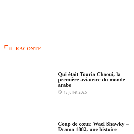
IL RACONTE
ARTICLES CULTURE
Qui était Touria Chaoui, la
première aviatrice du monde
arabe
13 juillet 2026
ACCUEIL
Coup de cœur. Wael Shawky –
Drama 1882, une histoire