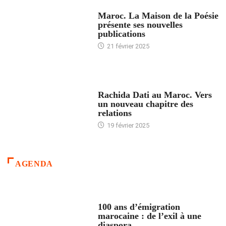
ACCUEIL
Maroc. La Maison de la Poésie
présente ses nouvelles
publications
21 février 2025
24 HEURES AVEC
Rachida Dati au Maroc. Vers
un nouveau chapitre des
relations
19 février 2025
AGENDA
ACCUEIL
100 ans d’émigration
marocaine : de l’exil à une
diaspora