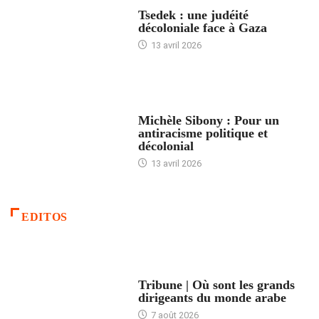
FRANCE
Tsedek : une judéité
décoloniale face à Gaza
13 avril 2026
FEMMES
Michèle Sibony : Pour un
antiracisme politique et
décolonial
13 avril 2026
EDITOS
ACCUEIL
Tribune | Où sont les grands
dirigeants du monde arabe
7 août 2026