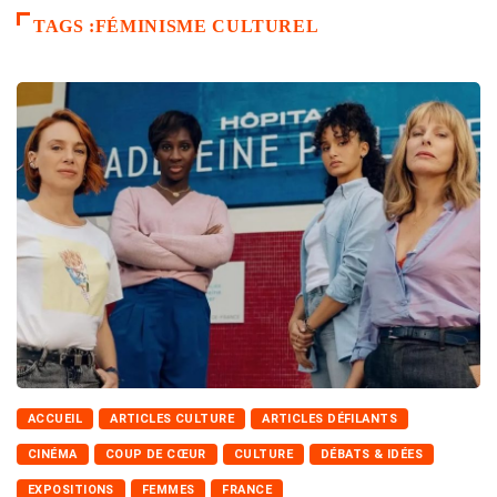
TAGS :FÉMINISME CULTUREL
ACCUEIL
ARTICLES CULTURE
ARTICLES DÉFILANTS
CINÉMA
COUP DE CŒUR
CULTURE
DÉBATS & IDÉES
EXPOSITIONS
FEMMES
FRANCE