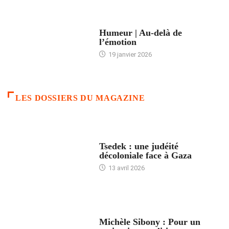
ACCUEIL
Humeur | Au-delà de
l’émotion
19 janvier 2026
LES DOSSIERS DU MAGAZINE
FRANCE
Tsedek : une judéité
décoloniale face à Gaza
13 avril 2026
FEMMES
Michèle Sibony : Pour un