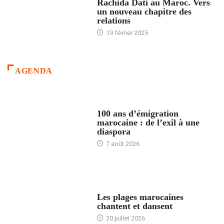
Rachida Dati au Maroc. Vers
un nouveau chapitre des
relations
19 février 2025
AGENDA
ACCUEIL
100 ans d’émigration
marocaine : de l’exil à une
diaspora
7 août 2026
ACCUEIL
Les plages marocaines
chantent et dansent
20 juillet 2026