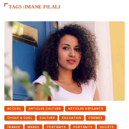
TAGS :IMANE FILALI
ACCUEIL
ARTICLES CULTURE
ARTICLES DÉFILANTS
CHOUF & COOL
CULTURE
EDUCATION
FEMMES
FRANCE
MAROC
PORTRAITS
PORTRAITS
SOCIÉTÉ