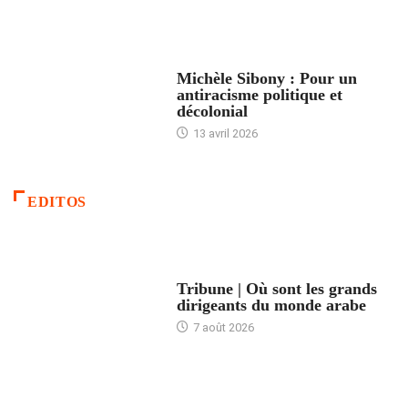
FEMMES
Michèle Sibony : Pour un
antiracisme politique et
décolonial
13 avril 2026
EDITOS
ACCUEIL
Tribune | Où sont les grands
dirigeants du monde arabe
7 août 2026