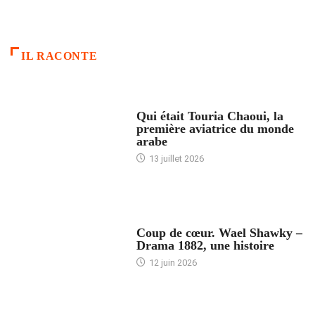
IL RACONTE
ARTICLES CULTURE
Qui était Touria Chaoui, la
première aviatrice du monde
arabe
13 juillet 2026
ACCUEIL
Coup de cœur. Wael Shawky –
Drama 1882, une histoire
12 juin 2026