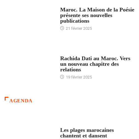
ACCUEIL
Maroc. La Maison de la Poésie
présente ses nouvelles
publications
21 février 2025
24 HEURES AVEC
Rachida Dati au Maroc. Vers
un nouveau chapitre des
relations
19 février 2025
AGENDA
ACCUEIL
Les plages marocaines
chantent et dansent