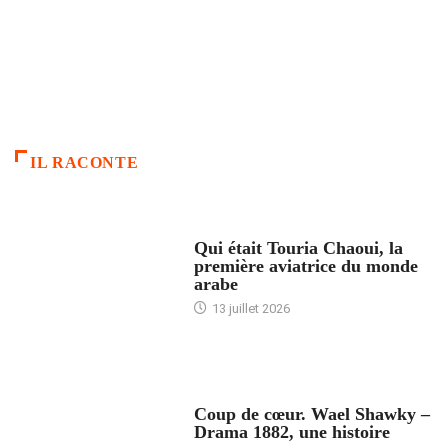
IL RACONTE
ARTICLES CULTURE
Qui était Touria Chaoui, la
première aviatrice du monde
arabe
13 juillet 2026
ACCUEIL
Coup de cœur. Wael Shawky –
Drama 1882, une histoire