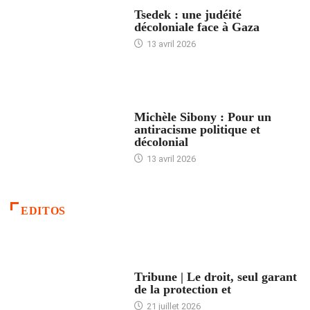
FRANCE
Tsedek : une judéité
décoloniale face à Gaza
13 avril 2026
FEMMES
Michèle Sibony : Pour un
antiracisme politique et
décolonial
13 avril 2026
EDITOS
ACCUEIL
Tribune | Le droit, seul garant
de la protection et
21 juillet 2026