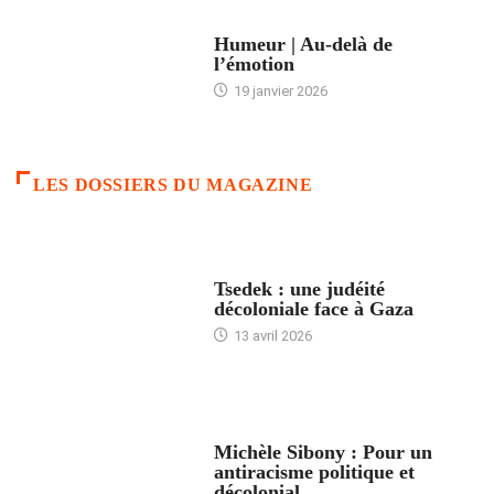
ACCUEIL
Humeur | Au-delà de
l’émotion
19 janvier 2026
LES DOSSIERS DU MAGAZINE
FRANCE
Tsedek : une judéité
décoloniale face à Gaza
13 avril 2026
FEMMES
Michèle Sibony : Pour un
antiracisme politique et
décolonial