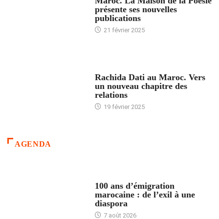
Maroc. La Maison de la Poésie
présente ses nouvelles
publications
21 février 2025
24 HEURES AVEC
Rachida Dati au Maroc. Vers
un nouveau chapitre des
relations
19 février 2025
AGENDA
ACCUEIL
100 ans d’émigration
marocaine : de l’exil à une
diaspora
7 août 2026