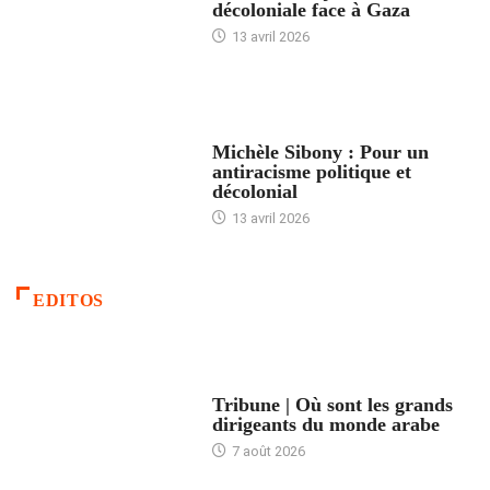
décoloniale face à Gaza
13 avril 2026
FEMMES
Michèle Sibony : Pour un
antiracisme politique et
décolonial
13 avril 2026
EDITOS
ACCUEIL
Tribune | Où sont les grands
dirigeants du monde arabe
7 août 2026