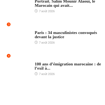
Portrait. Salim Mounir Alaoui, le
Marocain qui avait...
7 août 2026
3
ACCUEIL
Paris : 34 masculinistes convoqués
devant la justice
7 août 2026
4
ACCUEIL
100 ans d’émigration marocaine : de
l’exil à...
7 août 2026