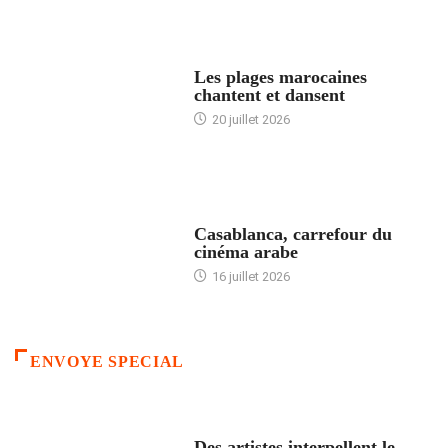
ACCUEIL
Les plages marocaines
chantent et dansent
20 juillet 2026
ACCUEIL
Casablanca, carrefour du
cinéma arabe
16 juillet 2026
ENVOYE SPECIAL
ACCUEIL
Des artistes interpellent le