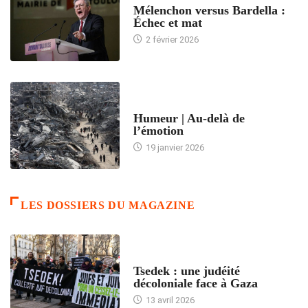
Mélenchon versus Bardella :
Échec et mat
2 février 2026
ACCUEIL
Humeur | Au-delà de
l’émotion
19 janvier 2026
LES DOSSIERS DU MAGAZINE
FRANCE
Tsedek : une judéité
décoloniale face à Gaza
13 avril 2026