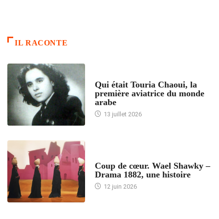
IL RACONTE
ARTICLES CULTURE
Qui était Touria Chaoui, la
première aviatrice du monde
arabe
13 juillet 2026
ACCUEIL
Coup de cœur. Wael Shawky –
Drama 1882, une histoire
12 juin 2026