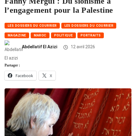
Fanny Mergui : Du sionisme à
l’engagement pour la Palestine
LES DOSSIERS DU COURRIER
LES DOSSIERS DU COURRIER
MAGAZINE
MAROC
POLITIQUE
PORTRAITS
Abdellatif El Azizi
12 avril 2026
Partager :
Facebook
X