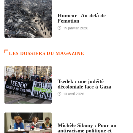
ACCUEIL
Humeur | Au-delà de
l’émotion
19 janvier 2026
LES DOSSIERS DU MAGAZINE
FRANCE
Tsedek : une judéité
décoloniale face à Gaza
13 avril 2026
FEMMES
Michèle Sibony : Pour un
antiracisme politique et