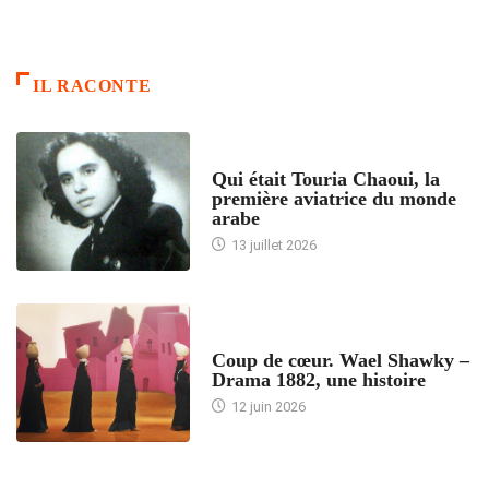
IL RACONTE
ARTICLES CULTURE
Qui était Touria Chaoui, la
première aviatrice du monde
arabe
13 juillet 2026
ACCUEIL
Coup de cœur. Wael Shawky –
Drama 1882, une histoire
12 juin 2026