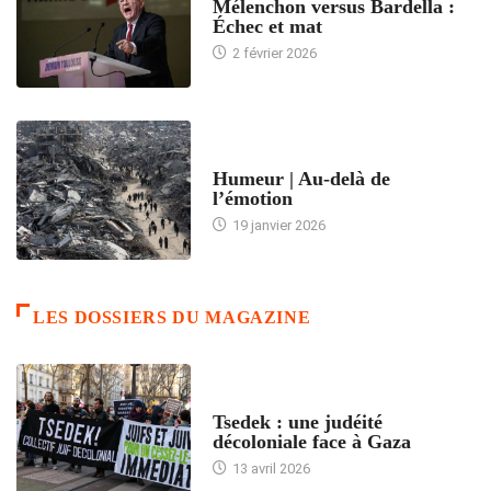
Mélenchon versus Bardella :
Échec et mat
2 février 2026
ACCUEIL
Humeur | Au-delà de
l’émotion
19 janvier 2026
LES DOSSIERS DU MAGAZINE
FRANCE
Tsedek : une judéité
décoloniale face à Gaza
13 avril 2026