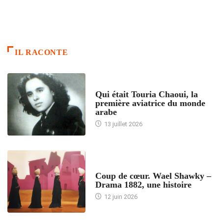
IL RACONTE
ARTICLES CULTURE
Qui était Touria Chaoui, la
première aviatrice du monde
arabe
13 juillet 2026
ACCUEIL
Coup de cœur. Wael Shawky –
Drama 1882, une histoire
12 juin 2026