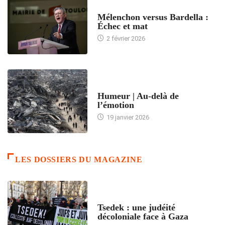
ACCUEIL
Mélenchon versus Bardella :
Échec et mat
2 février 2026
ACCUEIL
Humeur | Au-delà de
l’émotion
19 janvier 2026
LES DOSSIERS DU MAGAZINE
FRANCE
Tsedek : une judéité
décoloniale face à Gaza