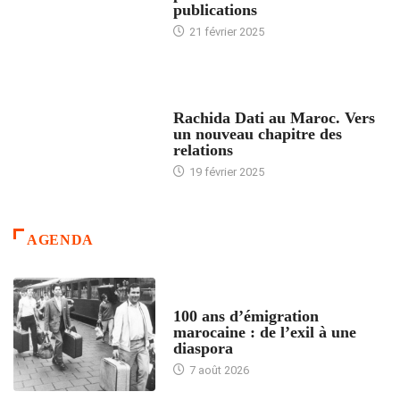
publications
21 février 2025
24 HEURES AVEC
Rachida Dati au Maroc. Vers
un nouveau chapitre des
relations
19 février 2025
AGENDA
ACCUEIL
100 ans d’émigration
marocaine : de l’exil à une
diaspora
7 août 2026