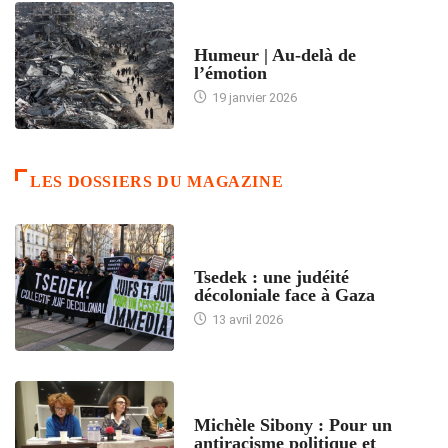
ACCUEIL
Humeur | Au-delà de
l’émotion
19 janvier 2026
LES DOSSIERS DU MAGAZINE
FRANCE
Tsedek : une judéité
décoloniale face à Gaza
13 avril 2026
FEMMES
Michèle Sibony : Pour un
antiracisme politique et