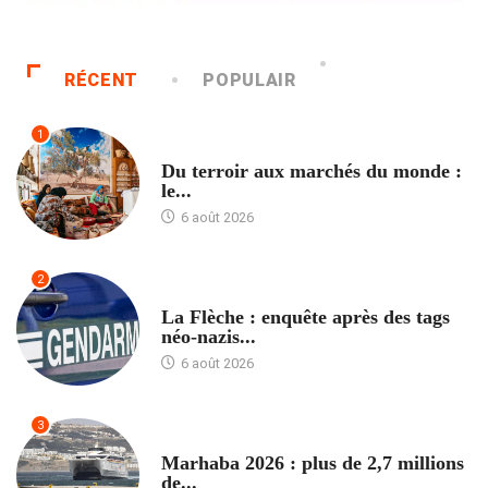
RÉCENT
POPULAIR
1
ACCUEIL
Du terroir aux marchés du monde :
le...
6 août 2026
2
ACCUEIL
La Flèche : enquête après des tags
néo-nazis...
6 août 2026
3
ACCUEIL
Marhaba 2026 : plus de 2,7 millions
de...