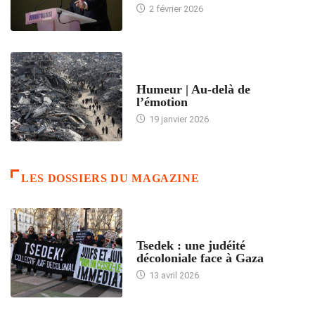
2 février 2026
ACCUEIL
Humeur | Au-delà de
l’émotion
19 janvier 2026
LES DOSSIERS DU MAGAZINE
FRANCE
Tsedek : une judéité
décoloniale face à Gaza
13 avril 2026