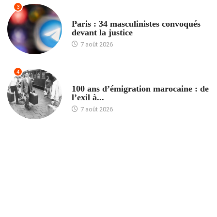
3
ACCUEIL
Paris : 34 masculinistes convoqués
devant la justice
7 août 2026
4
ACCUEIL
100 ans d’émigration marocaine : de
l’exil à...
7 août 2026