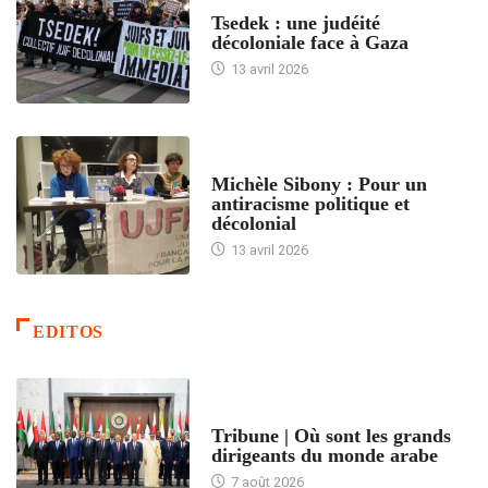
FRANCE
Tsedek : une judéité
décoloniale face à Gaza
13 avril 2026
FEMMES
Michèle Sibony : Pour un
antiracisme politique et
décolonial
13 avril 2026
EDITOS
ACCUEIL
Tribune | Où sont les grands
dirigeants du monde arabe
7 août 2026