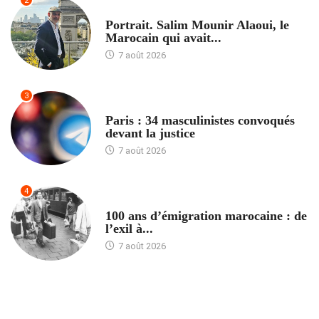
2
ACCUEIL
Portrait. Salim Mounir Alaoui, le
Marocain qui avait...
7 août 2026
3
ACCUEIL
Paris : 34 masculinistes convoqués
devant la justice
7 août 2026
4
ACCUEIL
100 ans d’émigration marocaine : de
l’exil à...
7 août 2026