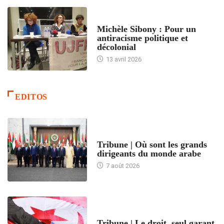
FEMMES
Michèle Sibony : Pour un
antiracisme politique et
décolonial
13 avril 2026
EDITOS
ACCUEIL
Tribune | Où sont les grands
dirigeants du monde arabe
7 août 2026
ACCUEIL
Tribune | Le droit, seul garant