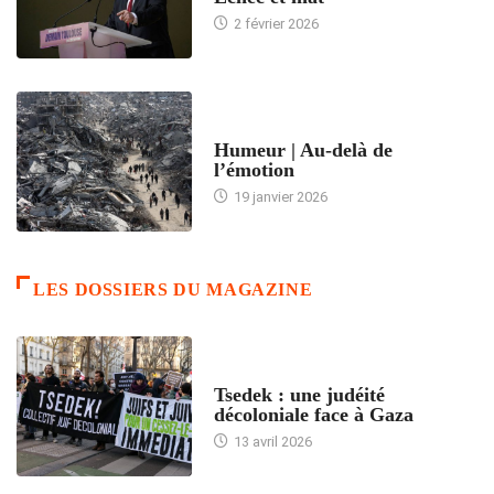
2 février 2026
ACCUEIL
Humeur | Au-delà de
l’émotion
19 janvier 2026
LES DOSSIERS DU MAGAZINE
FRANCE
Tsedek : une judéité
décoloniale face à Gaza
13 avril 2026