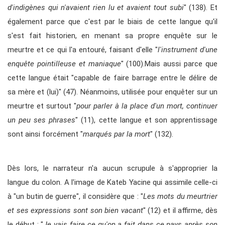
d'indigènes qui n'avaient rien lu et avaient tout subi
" (138). Et
également parce que c'est par le biais de cette langue qu'il
s'est fait historien, en menant sa propre enquête sur le
meurtre et ce qui l'a entouré, faisant d'elle "
l'instrument d'une
enquête pointilleuse et maniaque
" (100).Mais aussi parce que
cette langue était "capable de faire barrage entre le délire de
sa mère et (lui)" (47). Néanmoins, utilisée pour enquêter sur un
meurtre et surtout "
pour parler à la place d'un mort, continuer
un peu ses phrases
" (11), cette langue et son apprentissage
sont ainsi forcément "
marqués par la mort
" (132).
Dès lors, le narrateur n'a aucun scrupule à s'approprier la
langue du colon. A l'image de Kateb Yacine qui assimile celle-ci
à "un butin de guerre", il considère que : "
Les mots du meurtrier
et ses expressions sont son bien vacant
" (12) et il affirme, dès
le début : "
Je vais faire ce qu'on a fait dans ce pays après son