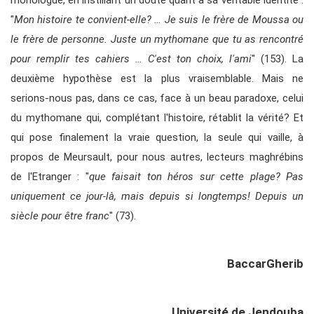
monologue, en instillant un doute quant à sa véritable identité :
"
Mon histoire te convient-elle? … Je suis le frère de Moussa ou
le frère de personne. Juste un mythomane que tu as rencontré
pour remplir tes cahiers … C'est ton choix, l'ami
" (153). La
deuxième hypothèse est la plus vraisemblable. Mais ne
serions-nous pas, dans ce cas, face à un beau paradoxe, celui
du mythomane qui, complétant l'histoire, rétablit la vérité? Et
qui pose finalement la vraie question, la seule qui vaille, à
propos de Meursault, pour nous autres, lecteurs maghrébins
de l'Etranger : "
que faisait ton héros sur cette plage? Pas
uniquement ce jour-là, mais depuis si longtemps! Depuis un
siècle pour être franc
" (73).
BaccarGherib
Université de Jendouba