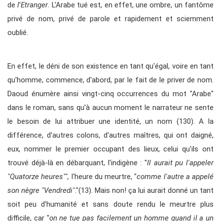
de
l
'
Etranger
. L'Arabe tué est, en effet, une ombre, un fantôme
privé de nom, privé de parole et rapidement et sciemment
oublié.
En effet, le déni de son existence en tant qu'égal, voire en tant
qu'homme, commence, d'abord, par le fait de le priver de nom.
Daoud énumère ainsi vingt-cinq occurrences du mot "Arabe"
dans le roman, sans qu'à aucun moment le narrateur ne sente
le besoin de lui attribuer une identité, un nom (130). A la
différence, d'autres colons, d'autres maîtres, qui ont daigné,
eux, nommer le premier occupant des lieux, celui qu'ils ont
trouvé déjà-là en débarquant, l'indigène : "
Il aurait pu l'appeler
"Quatorze heures"",
l'heure du meurtre, "
comme l'autre a appelé
son nègre "Vendredi"
."(13). Mais non! ça lui aurait donné un tant
soit peu d'humanité et sans doute rendu le meurtre plus
difficile, car "
on ne tue pas facilement un homme quand il a un