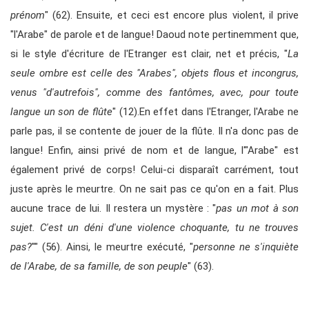
prénom
" (62). Ensuite, et ceci est encore plus violent, il prive
"l'Arabe" de parole et de langue! Daoud note pertinemment que,
si le style d'écriture de l'Etranger est clair, net et précis, "
La
seule ombre est celle des "Arabes", objets flous et incongrus,
venus "d'autrefois", comme des fantômes, avec, pour toute
langue un son de flûte
" (12).En effet dans l'Etranger, l'Arabe ne
parle pas, il se contente de jouer de la flûte. Il n'a donc pas de
langue! Enfin, ainsi privé de nom et de langue, l'"Arabe" est
également privé de corps! Celui-ci disparaît carrément, tout
juste après le meurtre. On ne sait pas ce qu'on en a fait. Plus
aucune trace de lui. Il restera un mystère : "
pas un mot à son
sujet. C'est un déni d'une violence choquante, tu ne trouves
pas?
"" (56). Ainsi, le meurtre exécuté, "
personne ne s'inquiète
de l'Arabe, de sa famille, de son peuple
" (63).