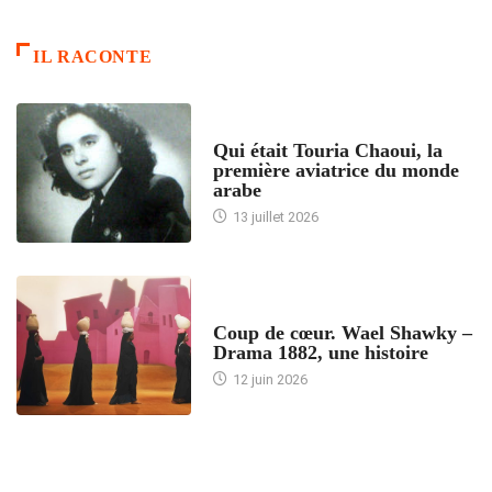
IL RACONTE
ARTICLES CULTURE
Qui était Touria Chaoui, la
première aviatrice du monde
arabe
13 juillet 2026
ACCUEIL
Coup de cœur. Wael Shawky –
Drama 1882, une histoire
12 juin 2026