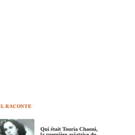
IL RACONTE
ARTICLES CULTURE
Qui était Touria Chaoui,
la première aviatrice du