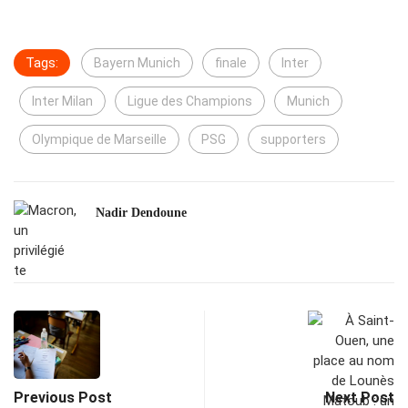
Tags:
Bayern Munich
finale
Inter
Inter Milan
Ligue des Champions
Munich
Olympique de Marseille
PSG
supporters
Nadir Dendoune
Previous Post
Next Post