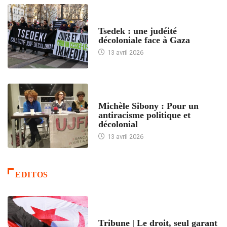
FRANCE
Tsedek : une judéité
décoloniale face à Gaza
13 avril 2026
FEMMES
Michèle Sibony : Pour un
antiracisme politique et
décolonial
13 avril 2026
EDITOS
ACCUEIL
Tribune | Le droit, seul garant