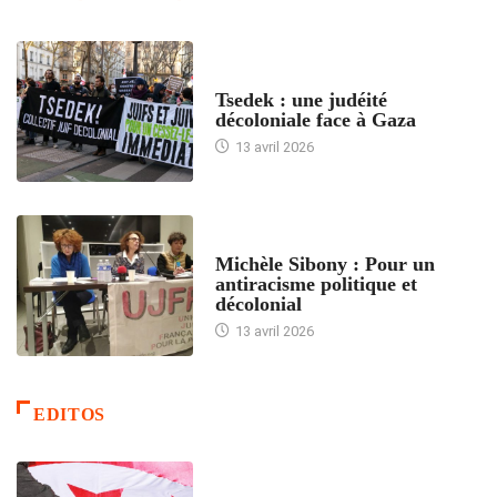
FRANCE
Tsedek : une judéité
décoloniale face à Gaza
13 avril 2026
FEMMES
Michèle Sibony : Pour un
antiracisme politique et
décolonial
13 avril 2026
EDITOS