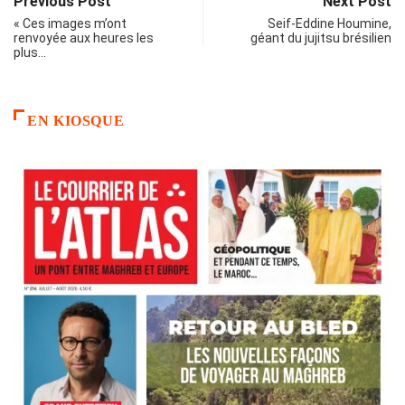
Previous Post
Next Post
« Ces images m’ont
Seif-Eddine Houmine,
renvoyée aux heures les
géant du jujitsu brésilien
plus…
EN KIOSQUE