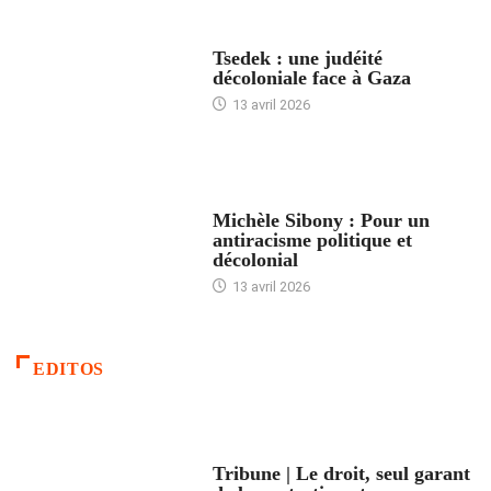
FRANCE
Tsedek : une judéité
décoloniale face à Gaza
13 avril 2026
FEMMES
Michèle Sibony : Pour un
antiracisme politique et
décolonial
13 avril 2026
EDITOS
ACCUEIL
Tribune | Le droit, seul garant