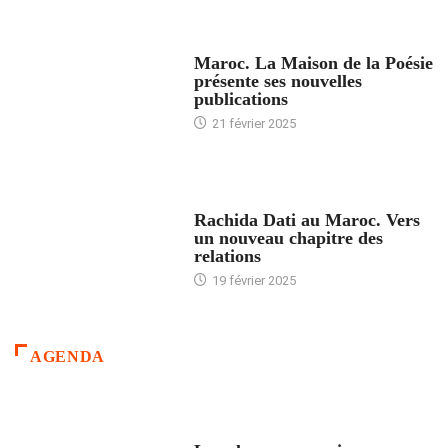
ACCUEIL
Maroc. La Maison de la Poésie
présente ses nouvelles
publications
21 février 2025
24 HEURES AVEC
Rachida Dati au Maroc. Vers
un nouveau chapitre des
relations
19 février 2025
AGENDA
ACCUEIL