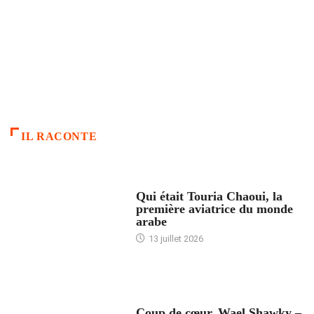
IL RACONTE
ARTICLES CULTURE
Qui était Touria Chaoui, la
première aviatrice du monde
arabe
13 juillet 2026
ACCUEIL
Coup de cœur. Wael Shawky –