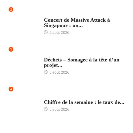
2
ACCUEIL
Concert de Massive Attack à
Singapour : un...
5 août 2026
3
ACCUEIL
Déchets – Somagec à la tête d’un
projet...
5 août 2026
4
ACCUEIL
Chiffre de la semaine : le taux de...
5 août 2026