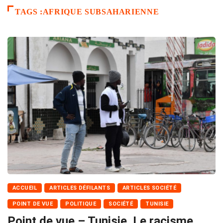
TAGS :AFRIQUE SUBSAHARIENNE
ACCUEIL
ARTICLES DÉFILANTS
ARTICLES SOCIÉTÉ
POINT DE VUE
POLITIQUE
SOCIÉTÉ
TUNISIE
Point de vue – Tunisie. Le racisme,