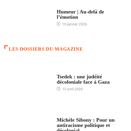
ACCUEIL
Humeur | Au-delà de
l’émotion
19 janvier 2026
LES DOSSIERS DU MAGAZINE
FRANCE
Tsedek : une judéité
décoloniale face à Gaza
13 avril 2026
FEMMES
Michèle Sibony : Pour un
antiracisme politique et
décolonial