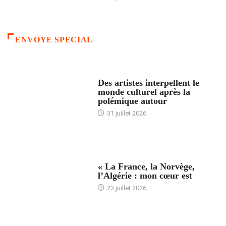
ENVOYE SPECIAL
ACCUEIL
Des artistes interpellent le
monde culturel après la
polémique autour
31 juillet 2026
ACCUEIL
« La France, la Norvège,
l’Algérie : mon cœur est
23 juillet 2026