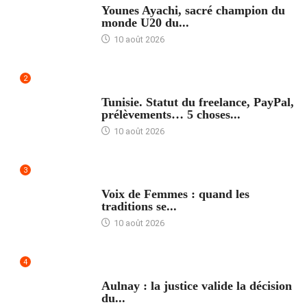
Younes Ayachi, sacré champion du
monde U20 du...
10 août 2026
2
ACCUEIL
Tunisie. Statut du freelance, PayPal,
prélèvements… 5 choses...
10 août 2026
3
ACCUEIL
Voix de Femmes : quand les
traditions se...
10 août 2026
4
ACCUEIL
Aulnay : la justice valide la décision
du...