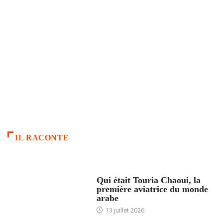
IL RACONTE
ARTICLES CULTURE
Qui était Touria Chaoui, la
première aviatrice du monde
arabe
13 juillet 2026