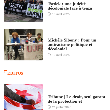
Tsedek : une judéité
décoloniale face à Gaza
13 avril 2026
FEMMES
Michèle Sibony : Pour un
antiracisme politique et
décolonial
13 avril 2026
EDITOS
ACCUEIL
Tribune | Le droit, seul garant
de la protection et
21 juillet 2026