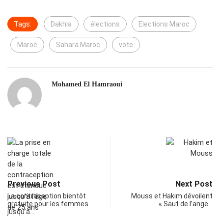
Tags:
Dakhla
élections
Elections Maroc
Maroc
Sahara Maroc
vote
Mohamed El Hamraoui
Previous Post
Next Post
La contraception bientôt
Mouss et Hakim dévoilent
gratuite pour les femmes
« Saut de l’ange…
jusqu’à…