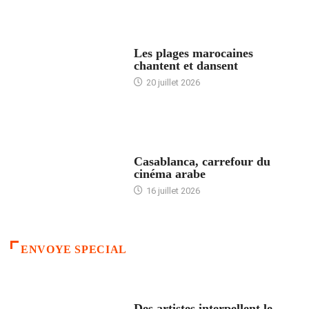
ACCUEIL
Les plages marocaines
chantent et dansent
20 juillet 2026
ACCUEIL
Casablanca, carrefour du
cinéma arabe
16 juillet 2026
ENVOYE SPECIAL
ACCUEIL
Des artistes interpellent le