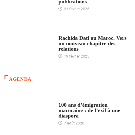
publications
21 février 2025
24 HEURES AVEC
Rachida Dati au Maroc. Vers
un nouveau chapitre des
relations
19 février 2025
AGENDA
ACCUEIL
100 ans d’émigration
marocaine : de l’exil à une
diaspora
7 août 2026