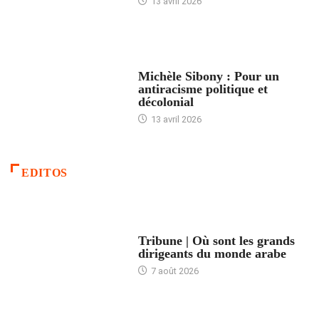
13 avril 2026
FEMMES
Michèle Sibony : Pour un
antiracisme politique et
décolonial
13 avril 2026
EDITOS
ACCUEIL
Tribune | Où sont les grands
dirigeants du monde arabe
7 août 2026