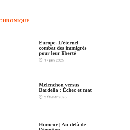
CHRONIQUE
ACCUEIL
Europe. L’éternel
combat des immigrés
pour leur liberté
17 juin 2026
ACCUEIL
Mélenchon versus
Bardella : Échec et mat
2 février 2026
ACCUEIL
Humeur | Au-delà de
l’émotion