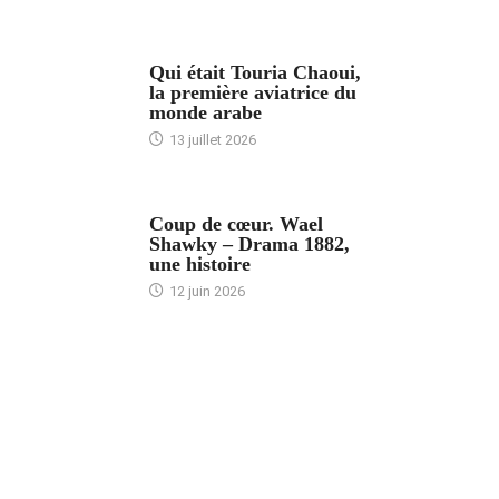
ARTICLES CULTURE
Qui était Touria Chaoui,
la première aviatrice du
monde arabe
13 juillet 2026
ACCUEIL
Coup de cœur. Wael
Shawky – Drama 1882,
une histoire
12 juin 2026