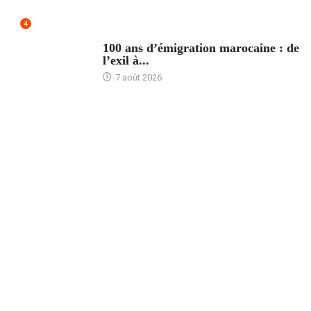
4
ACCUEIL
100 ans d’émigration marocaine : de
l’exil à...
7 août 2026