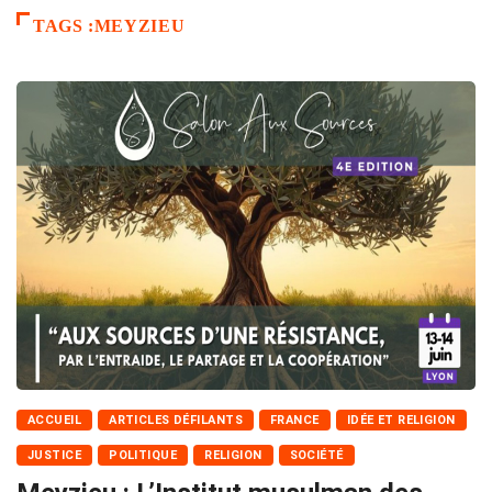
TAGS :MEYZIEU
ACCUEIL
ARTICLES DÉFILANTS
FRANCE
IDÉE ET RELIGION
JUSTICE
POLITIQUE
RELIGION
SOCIÉTÉ