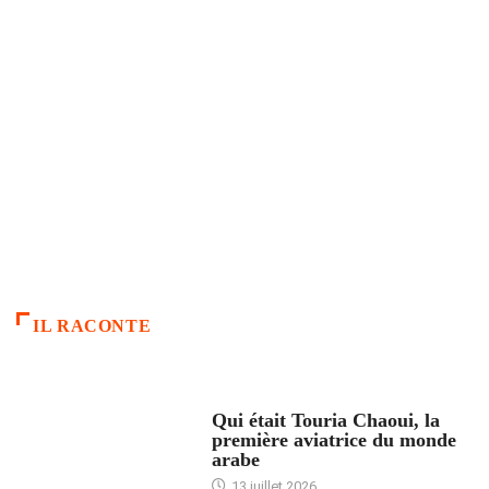
IL RACONTE
ARTICLES CULTURE
Qui était Touria Chaoui, la
première aviatrice du monde
arabe
13 juillet 2026