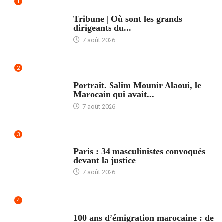
1
ACCUEIL
Tribune | Où sont les grands
dirigeants du...
7 août 2026
2
ACCUEIL
Portrait. Salim Mounir Alaoui, le
Marocain qui avait...
7 août 2026
3
ACCUEIL
Paris : 34 masculinistes convoqués
devant la justice
7 août 2026
4
ACCUEIL
100 ans d’émigration marocaine : de