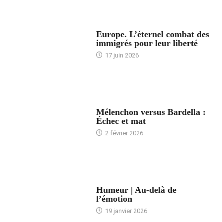
ACCUEIL
Europe. L’éternel combat des
immigrés pour leur liberté
17 juin 2026
ACCUEIL
Mélenchon versus Bardella :
Échec et mat
2 février 2026
ACCUEIL
Humeur | Au-delà de
l’émotion
19 janvier 2026