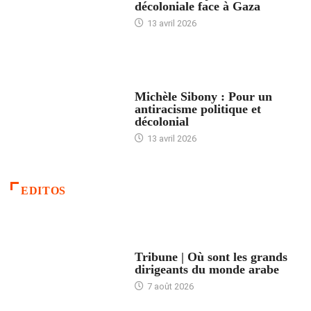
décoloniale face à Gaza
13 avril 2026
FEMMES
Michèle Sibony : Pour un
antiracisme politique et
décolonial
13 avril 2026
EDITOS
ACCUEIL
Tribune | Où sont les grands
dirigeants du monde arabe
7 août 2026