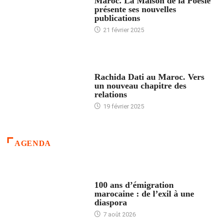
Maroc. La Maison de la Poésie
présente ses nouvelles
publications
21 février 2025
24 HEURES AVEC
Rachida Dati au Maroc. Vers
un nouveau chapitre des
relations
19 février 2025
AGENDA
ACCUEIL
100 ans d’émigration
marocaine : de l’exil à une
diaspora
7 août 2026