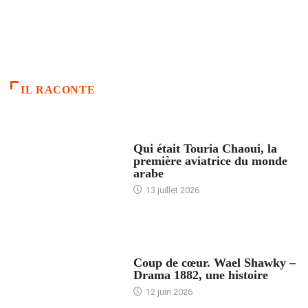
IL RACONTE
ARTICLES CULTURE
Qui était Touria Chaoui, la
première aviatrice du monde
arabe
13 juillet 2026
ACCUEIL
Coup de cœur. Wael Shawky –
Drama 1882, une histoire
12 juin 2026