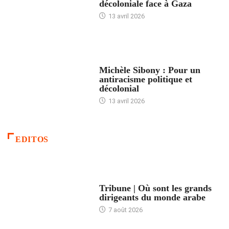
décoloniale face à Gaza
13 avril 2026
FEMMES
Michèle Sibony : Pour un
antiracisme politique et
décolonial
13 avril 2026
EDITOS
ACCUEIL
Tribune | Où sont les grands
dirigeants du monde arabe
7 août 2026