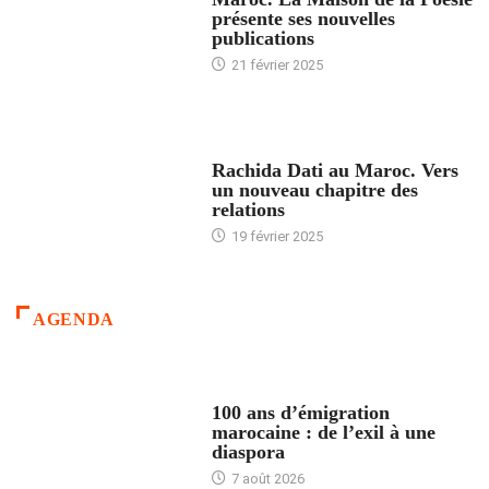
présente ses nouvelles
publications
21 février 2025
24 HEURES AVEC
Rachida Dati au Maroc. Vers
un nouveau chapitre des
relations
19 février 2025
AGENDA
ACCUEIL
100 ans d’émigration
marocaine : de l’exil à une
diaspora
7 août 2026